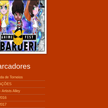
rcadores
da de Torneios
AÇÕES
 Artists Alley
2016
2017