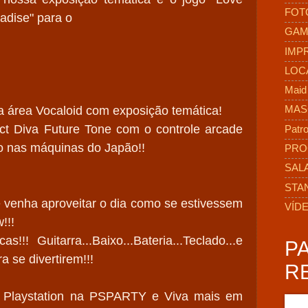
FOT
radise" para o
GAM
IMP
LOC
Maid
sa área Vocaloid com exposição temática!
MAS
ct Diva Future Tone com o controle arcade
Patro
o nas máquinas do Japão!!
PRO
SAL
STA
 venha aproveitar o dia como se estivessem
VÍD
!!!
!! Guitarra...Baixo...Bateria...Teclado...e
P
a se divertirem!!!
R
 Playstation na PSPARTY e Viva mais em