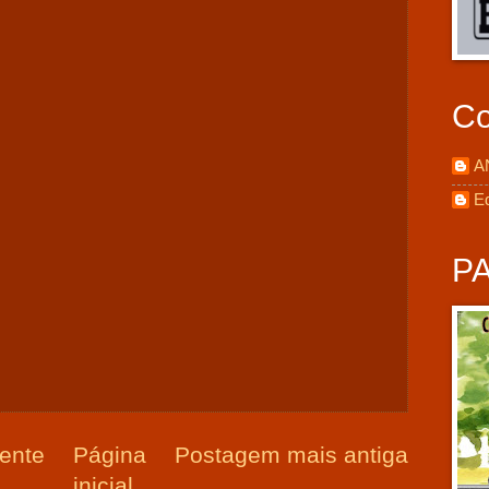
Co
A
E
P
ente
Página
Postagem mais antiga
inicial