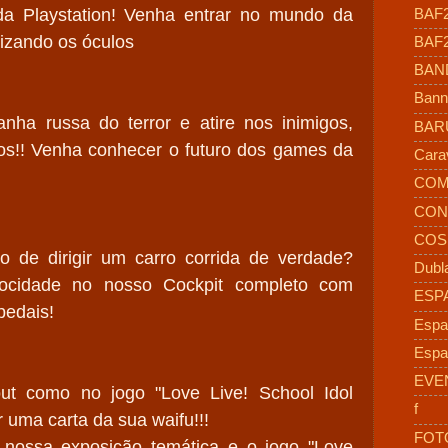
da Playstation! Venha entrar no mundo da
BAF
ilizando os óculos
BAF
BAN
Bann
nha russa do terror e atire nos inimigos,
BAR
os!! Venha conhecer o futuro dos games da
Cara
COM
CON
COS
o de dirigir um carro corrida de verdade?
Dubl
locidade no nosso Cockpit completo com
ESP
pedais!
Espa
Espa
EVE
ut como no jogo "Love Live! School Idol
f
rar uma carta da sua waifu!!!
FOT
nossa exposição temática e o jogo "Love