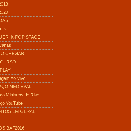
2018
2020
DAS
ers
UERI K-POP STAGE
vanas
O CHEGAR
CURSO
PLAY
agem Ao Vivo
AÇO MEDIEVAL
ço Ministros do Riso
ço YouTube
NTOS EM GERAL
OS BAF2016