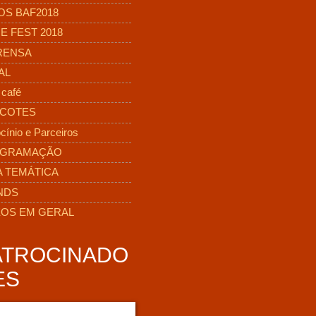
OS BAF2018
E FEST 2018
RENSA
AL
 café
COTES
cínio e Parceiros
GRAMAÇÃO
A TEMÁTICA
NDS
EOS EM GERAL
ATROCINADO
ES