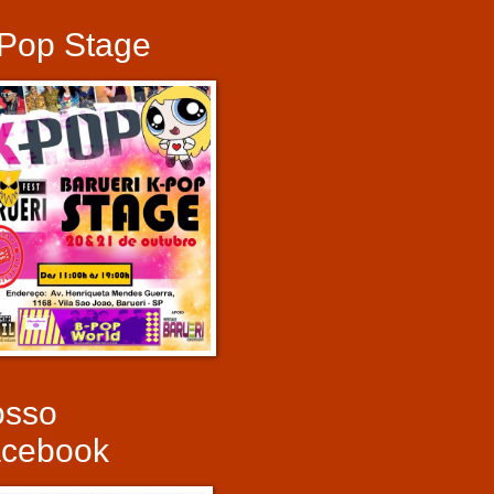
Pop Stage
osso
cebook