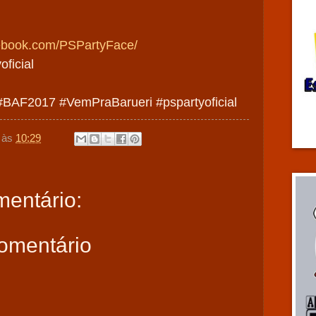
book.com/PSPartyFace/
ficial
#BAF2017 #VemPraBarueri #pspartyoficial
às
10:29
entário:
omentário