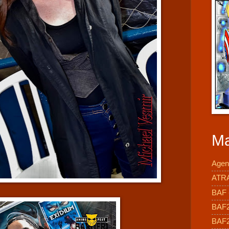
Ma
Agen
ATR
BAF -
BAF
BAF