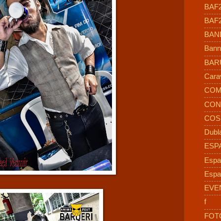
BAF
BAF
BAN
Bann
BAR
Cara
COM
CON
COS
Dubl
ESP
Espa
Espa
EVE
f
FOT