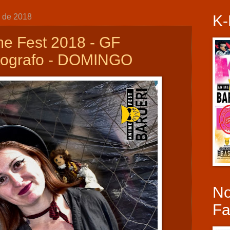
o de 2018
K-
me Fest 2018 - GF
otografo - DOMINGO
N
Fa