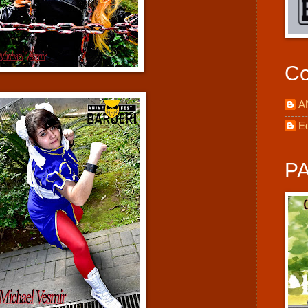
Co
A
E
P