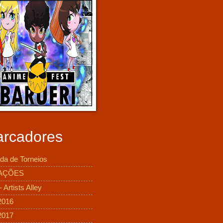
rcadores
da de Torneios
AÇÕES
 Artists Alley
2016
2017