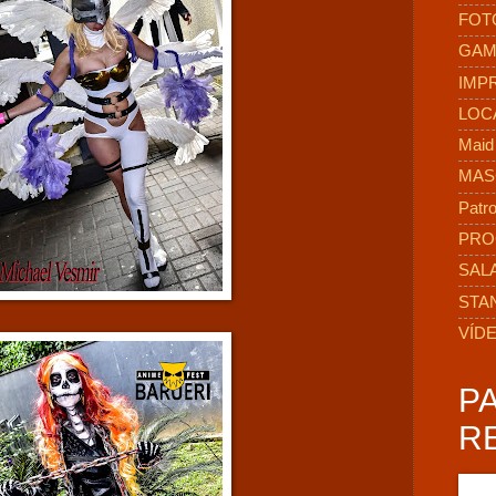
FOT
GAM
IMP
LOC
Maid
MAS
Patro
PRO
SAL
STA
VÍD
P
R