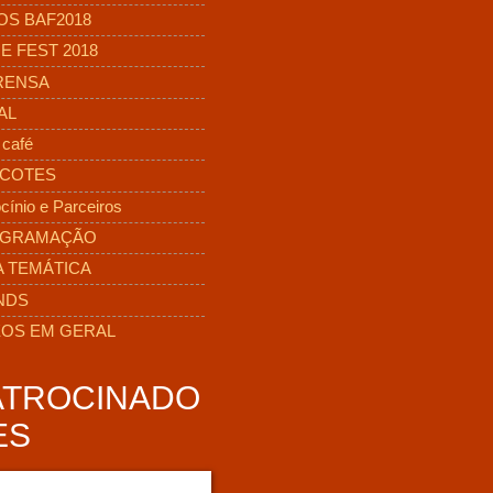
OS BAF2018
E FEST 2018
RENSA
AL
 café
COTES
cínio e Parceiros
GRAMAÇÃO
A TEMÁTICA
NDS
EOS EM GERAL
ATROCINADO
ES