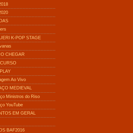
2018
2020
DAS
ers
UERI K-POP STAGE
vanas
O CHEGAR
CURSO
PLAY
agem Ao Vivo
AÇO MEDIEVAL
ço Ministros do Riso
ço YouTube
NTOS EM GERAL
OS BAF2016