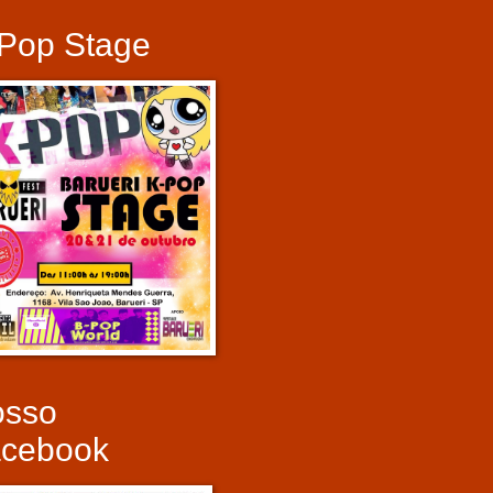
Pop Stage
osso
cebook